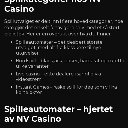
Casino
Spillutvalget er delt inn i flere hovedkategorier, noe
som gjør det enkelt å navigere selv med et så stort
bibliotek. Her er en oversikt over hva du finner:
Spilleautomater – det desidert største
utvalget, med alt fra klassikere til nye
utgivelser
Bordspill – blackjack, poker, baccarat og rulett i
ulike varianter
Live casino – ekte dealere i sanntid via
videostrøm
Instant Games – raske spill for deg som vil ha
korte økter
Spilleautomater – hjertet
av NV Casino