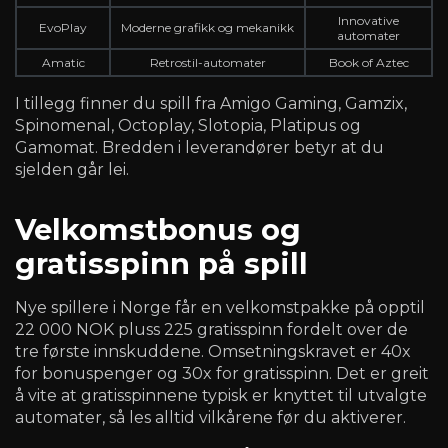
Innovative
EvoPlay
Moderne grafikk og mekanikk
automater
Amatic
Retrostil-automater
Book of Aztec
I tillegg finner du spill fra Amigo Gaming, Gamzix,
Spinomenal, Octoplay, Slotopia, Platipus og
Gamomat. Bredden i leverandører betyr at du
sjelden går lei.
Velkomstbonus og
gratisspinn på spill
Nye spillere i Norge får en velkomstpakke på opptil
22 000 NOK pluss 225 gratisspinn fordelt over de
tre første innskuddene. Omsetningskravet er 40x
for bonuspenger og 30x for gratisspinn. Det er greit
å vite at gratisspinnene typisk er knyttet til utvalgte
automater, så les alltid vilkårene før du aktiverer.